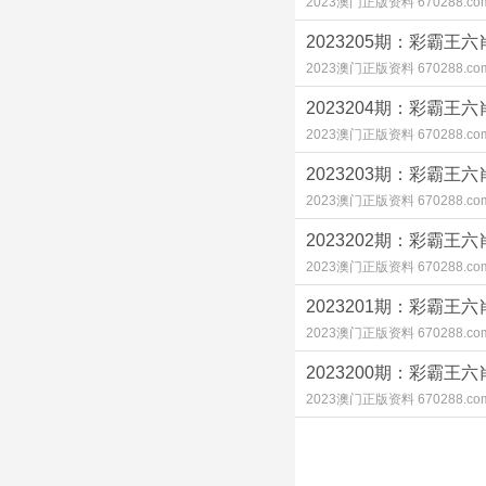
2023澳门正版资料 670288.co
2023205期：彩霸王六
2023澳门正版资料 670288.co
2023204期：彩霸王六
2023澳门正版资料 670288.co
2023203期：彩霸王六
2023澳门正版资料 670288.co
2023202期：彩霸王六
2023澳门正版资料 670288.co
2023201期：彩霸王六
2023澳门正版资料 670288.co
2023200期：彩霸王六
2023澳门正版资料 670288.co