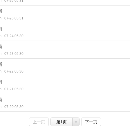
m
07-26 05:31
肖
m
07-26 05:31
肖
m
07-24 05:30
肖
m
07-23 05:30
肖
m
07-22 05:30
肖
m
07-21 05:30
肖
m
07-20 05:30
上一页
第1页
下一页